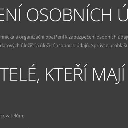
ENÍ OSOBNÍCH 
chnická a organizační opatření k zabezpečení osobních údaj
 datových úložišť a úložišť osobních údajů. Správce prohla
ELÉ, KTEŘÍ MAJÍ
acovatelům: