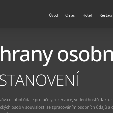
Úvod
O nás
Hotel
Restaur
hrany osobn
USTANOVENÍ
vá osobní údaje pro účely rezervace, vedení hostů, faktur 
ckých osob v souvislosti se zpracováním osobních údajů a 