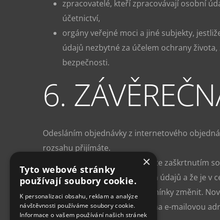
zpracovatelé, kteří zpracovávají osobní úd
účetnictví,
orgány veřejné moci a jiné subjekty, jestli
údajů nezbytné za účelem ochrany života, 
bezpečnosti.
6. ZÁVĚREČ
Odesláním objednávky z internetového objednáv
rozsahu přijímáte.
×
S těmito podmínkami souhlasíte zaškrtnutím so
Tyto webové stránky
podmínkami ochrany osobních údajů a že je v c
používají soubory cookie.
Správce je oprávněn tyto podmínky změnit. Nov
K personalizaci obsahu, reklam a analýze
návštěvnosti používáme soubory cookie.
novou verzi těchto podmínek na e-mailovou adres
Informace o vašem používání našich stránek