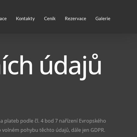
ace
Kontakty
Ceník
Rezervace
Galerie
ích údajů
a plateb podle čl. 4 bod 7 nařízení Evropského
o volném pohybu těchto údajů, dále jen GDPR.