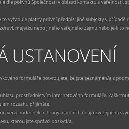
aje dle pokynů Společnosti v oblasti kontaktu s veřejností, 
že to vyžaduje platný právní předpis; jiné subjekty v případě
zdraví, majetku nebo jiného veřejného zájmu nebo je-li to n
NÁ USTANOVENÍ
kového formuláře potvrzujete, že jste seznámen/a s podmí
uhlasu prostřednictvím internetového formuláře. Zaškrtnut
elém rozsahu přijímáte.
ou verzi podmínek ochrany osobních údajů zveřejní na svýc
u, kterou jste správci poskytl/a.