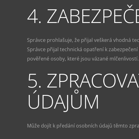
4. ZABEZPEČ
Správce prohlašuje, že přijal veškerá vhodná te
Správce přijal technická opatření k zabezpečení
pověřené osoby, které jsou vázané mlčenlivostí.
5. ZPRACOVAT
ÚDAJŮM
Může dojít k předání osobních údajů těmto zpr