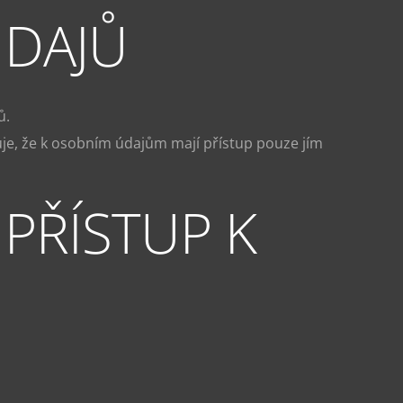
ÚDAJŮ
ů.
šuje, že k osobním údajům mají přístup pouze jím
 PŘÍSTUP K